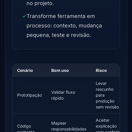
no projeto.
✓
Transforme ferramenta em
processo: contexto, mudança
pequena, teste e revisão.
Cenário
Bom uso
Risco
Levar
rascunho
Validar fluxo
Prototipação
para
rápido
produção
sem revisão
Aceitar
Mapear
Código
explicação
responsabilidades
existente
sem conferir