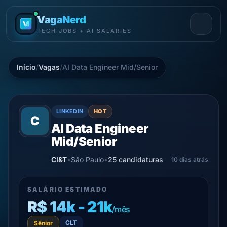
VagaNerd
TECH JOBS + AI SALARIES
Início
/
Vagas
/
AI Data Engineer Mid/Senior
LINKEDIN
HOT
C
AI Data Engineer
Mid/Senior
CI&T
•
São Paulo
•
25 candidaturas
10 dias atrás
SALÁRIO ESTIMADO
R$ 14k - 21k
/mês
CLT
Sênior