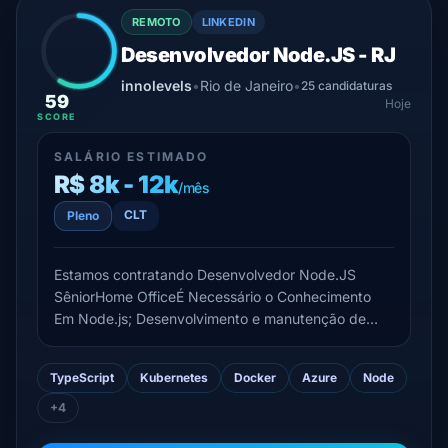
REMOTO
LINKEDIN
Desenvolvedor Node.JS - RJ
innolevels
•
Rio de Janeiro
•
25 candidaturas
59
Hoje
SCORE
SALÁRIO ESTIMADO
R$ 8k - 12k
/mês
CLT
Pleno
Estamos contratando Desenvolvedor Node.JS
SêniorHome OfficeÉ Necessário o Conhecimento
Em Node.js; Desenvolvimento e manutenção de
APIs REST e microsserviços; Construção de
soluções escaláveis, performáticas e de alta
TypeScript
Kubernetes
Docker
Azure
Node
disponibilidade; Integração entre sistemas, APIs,
bancos de dados e aplicações cor...
+4