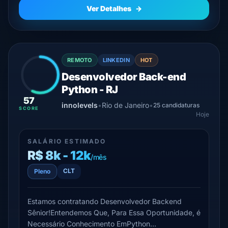
Ver Detalhes
→
REMOTO
LINKEDIN
HOT
Desenvolvedor Back-end
Python - RJ
57
innolevels
•
Rio de Janeiro
•
25 candidaturas
SCORE
Hoje
SALÁRIO ESTIMADO
R$ 8k - 12k
/mês
CLT
Pleno
Estamos contratando Desenvolvedor Backend
Sênior!Entendemos Que, Para Essa Oportunidade, é
Necessário Conhecimento EmPython