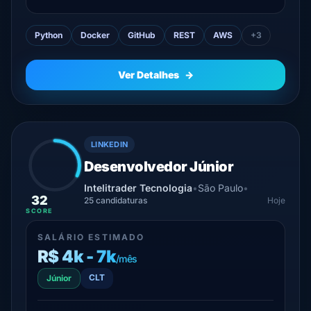
avançado;Desenvolvimento de APIs REST e
arquitetura de microsserviços;FastAPI e/ou
Python
Docker
GitHub
REST
AWS
+3
Flask;Desenvolvimento de serviços backend
escaláveis, performáticos e de alta
disponibilidade...
Ver Detalhes
→
LINKEDIN
Desenvolvedor Júnior
Intelitrader Tecnologia
•
São Paulo
•
32
25 candidaturas
Hoje
SCORE
SALÁRIO ESTIMADO
R$ 4k - 7k
/mês
CLT
Júnior