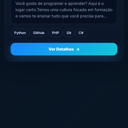
Você gosta de programar e aprender? Aqui é o
lugar certo.Temos uma cultura focada em formação
e vamos te ensinar tudo que você precisa para
virar um(a) Engenheiro(a) de Software. Nossa
demanda atual é backend, você precisa saber de
Python
GitHub
PHP
Git
C#
Linux além de saber programar.Usamos Scrum, Git,
Linux, C#, C++, PHP...
Ver Detalhes
→