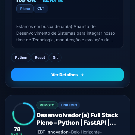
/mês
CLT
Pleno
Estamos em busca de um(a) Analista de
Desenvolvimento de Sistemas para integrar nosso
time de Tecnologia, manutenção e evolução de
sistemas estratégicos da empresa.Somos uma
trading de café, algodão e gergelim, com mais de
Python
React
Git
170 anos de história, presença consolidada no
mercado e atuação global. Valor...
Ver Detalhes
→
REMOTO
LINKEDIN
Desenvolvedor(a) Full Stack
Pleno – Python | FastAPI |
78
Vue.js
IEBT Innovation
•
Belo Horizonte
•
SCORE