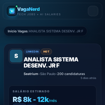
VagaNerd
TECH JOBS + AI SALARIES
Início
/
Vagas
/
ANALISTA SISTEMA DESENV. JR F
LINKEDIN
HOT
S
ANALISTA SISTEMA
DESENV. JR F
Seatrium
•
São Paulo
•
200 candidaturas
5 dias atrás
SALÁRIO ESTIMADO
R$ 8k - 12k
/mês