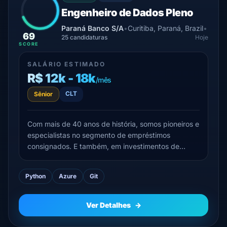
Engenheiro de Dados Pleno
Paraná Banco S/A
•
Curitiba, Paraná, Brazil
•
69
25 candidaturas
Hoje
SCORE
SALÁRIO ESTIMADO
R$ 12k - 18k
/mês
CLT
Sênior
Com mais de 40 anos de história, somos pioneiros e
especialistas no segmento de empréstimos
consignados. E também, em investimentos de
renda fixa e variável com o Paraná Banco
Investimentos.Oferecemos empréstimos com
Python
Azure
Git
segurança e transparência para quem deseja quitar
dívidas maiores, investir em algo...
Ver Detalhes
→