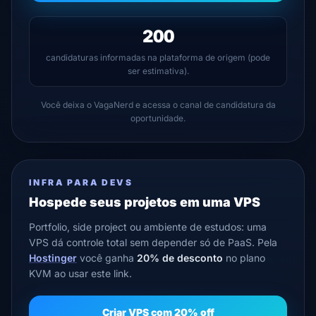
200
candidaturas informadas na plataforma de origem (pode
ser estimativa).
Você deixa o VagaNerd e acessa o canal de candidatura da
oportunidade.
INFRA PARA DEVS
Hospede seus projetos em uma VPS
Portfolio, side project ou ambiente de estudos: uma
VPS dá controle total sem depender só de PaaS. Pela
Hostinger
você ganha
20% de desconto
no plano
KVM ao usar este link.
Criar VPS com 20% off