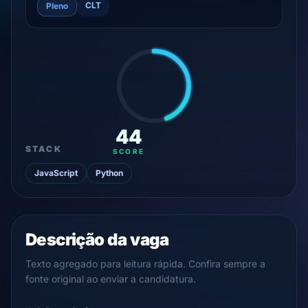
CLT
Pleno
44
STACK
SCORE
JavaScript
Python
Descrição da vaga
Texto agregado para leitura rápida. Confira sempre a
fonte original ao enviar a candidatura.