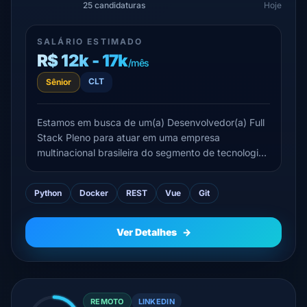
25 candidaturas
Hoje
SALÁRIO ESTIMADO
R$ 12k - 17k
/mês
CLT
Sênior
Estamos em busca de um(a) Desenvolvedor(a) Full
Stack Pleno para atuar em uma empresa
multinacional brasileira do segmento de tecnologia
e telecomunicações, referência no desenvolvimento
de soluções e sistemas de comunicações ópticas.
Python
Docker
REST
Vue
Git
O profissional fará parte de um ambiente inovador,
colaborativo e...
Ver Detalhes
→
REMOTO
LINKEDIN