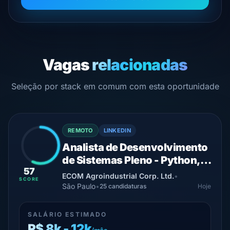
Vagas
relacionadas
Seleção por stack em comum com esta oportunidade
REMOTO
LINKEDIN
Analista de Desenvolvimento
de Sistemas Pleno - Python,
57
Django, React e SQL Server
ECOM Agroindustrial Corp. Ltd.
•
SCORE
São Paulo
•
25 candidaturas
Hoje
SALÁRIO ESTIMADO
R$ 8k - 12k